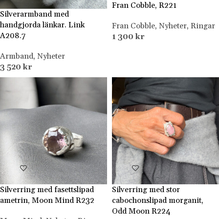
Fran Cobble, R221
Silverarmband med
handgjorda länkar. Link
Fran Cobble
,
Nyheter
,
Ringar
A208.7
1 300
kr
Armband
,
Nyheter
3 520
kr
Silverring med fasettslipad
Silverring med stor
ametrin, Moon Mind R232
cabochonslipad morganit,
Odd Moon R224