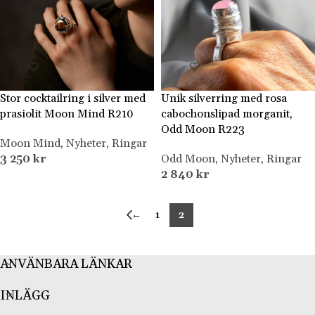
Stor cocktailring i silver med
Unik silverring med rosa
prasiolit Moon Mind R210
cabochonslipad morganit,
Odd Moon R223
Moon Mind
,
Nyheter
,
Ringar
3 250
kr
Odd Moon
,
Nyheter
,
Ringar
2 840
kr
←
1
2
ANVÄNBARA LÄNKAR
INLÄGG