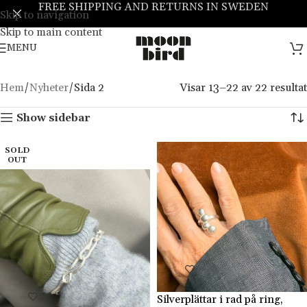
FREE SHIPPING AND RETURNS IN SWEDEN
Skip to navigation
Skip to main content
MENU
Hem
Nyheter
Sida 2
Visar 13–22 av 22 resultat
Show sidebar
SOLD
OUT
Silverplättar i rad på ring,