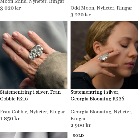
Moon Mind
,
Nyheter
,
Ringar
3 020
kr
Odd Moon
,
Nyheter
,
Ringar
3 220
kr
Statementring i silver, Fran
Statementring i silver,
Cobble R216
Georgia Blooming R226
Fran Cobble
,
Nyheter
,
Ringar
Georgia Blooming
,
Nyheter
,
1 850
kr
Ringar
2 900
kr
SOLD