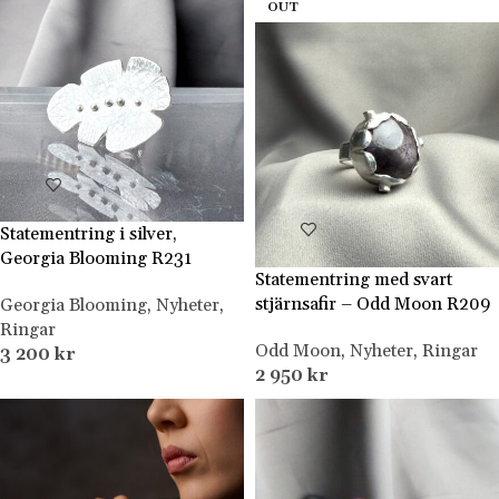
OUT
Statementring i silver,
Georgia Blooming R231
Statementring med svart
stjärnsafir – Odd Moon R209
Georgia Blooming
,
Nyheter
,
Ringar
Odd Moon
,
Nyheter
,
Ringar
3 200
kr
2 950
kr