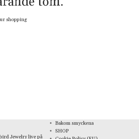
arande tom.
our shopping
Bakom smyckena
SHOP
ird Jewelry live på
Cookie Policy (EU)