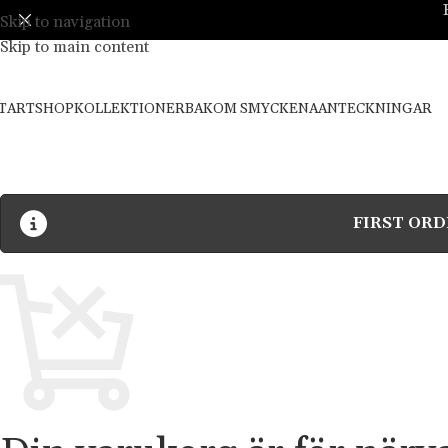
Skip to navigation
Skip to main content
TART
SHOP
KOLLEKTIONER
BAKOM SMYCKENA
ANTECKNINGAR
FIRST ORD