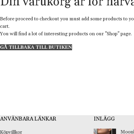
Din varukorg är för närv
Before proceed to checkout you must add some products to y
cart.
You will find a lot of interesting products on our "Shop" page.
GÅ TILLBAKA TILL BUTIKEN
ANVÄNBARA LÄNKAR
INLÄGG
Moonb
Köpvillkor