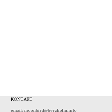
KONTAKT
email: moonbird@bergholm.info