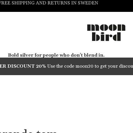
FREE SHIPPING AND RETURNS IN SWEDEN
Bold silver for people who don't blend in.
ER DISCOUNT 20%
Use the code moon20 to get your discou