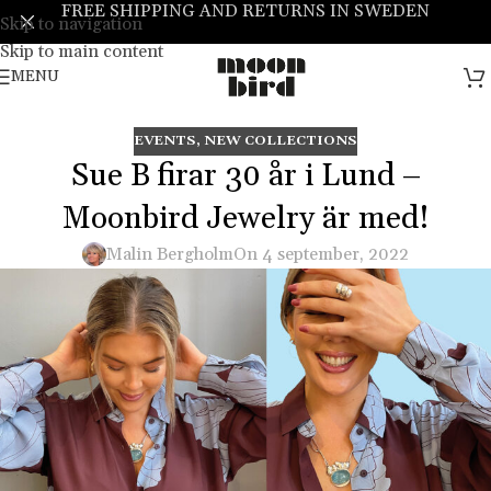
FREE SHIPPING AND RETURNS IN SWEDEN
Skip to navigation
Skip to main content
MENU
EVENTS
,
NEW COLLECTIONS
Sue B firar 30 år i Lund –
Moonbird Jewelry är med!
Malin Bergholm
On 4 september, 2022