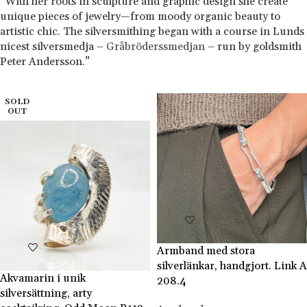
“With her roots in sculpture and graphic design she create
unique pieces of jewelry—from moody organic beauty to
artistic chic. The silversmithing began with a course in Lunds
nicest silversmedja –
Gråbröderssmedjan
– run by goldsmith
Peter Andersson.”
SOLD
OUT
Armband med stora
silverlänkar, handgjort. Link A
Akvamarin i unik
208.4
silversättning, arty