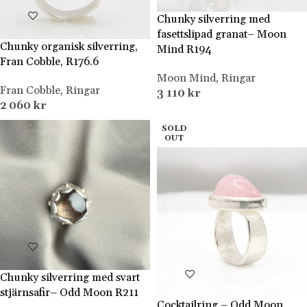
Chunky silverring med
fasettslipad granat– Moon
Chunky organisk silverring,
Mind R194
Fran Cobble, R176.6
Moon Mind
,
Ringar
Fran Cobble
,
Ringar
3 110
kr
2 060
kr
SOLD
OUT
Chunky silverring med svart
stjärnsafir– Odd Moon R211
Cocktailring – Odd Moon