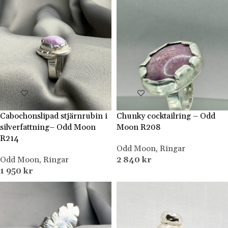
Cabochonslipad stjärnrubin i
Chunky cocktailring – Odd
silverfattning– Odd Moon
Moon R208
R214
Odd Moon
,
Ringar
Odd Moon
,
Ringar
2 840
kr
1 950
kr