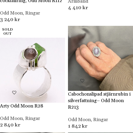
cocktailring, Odd Moon R112
Armband
4 410
kr
Odd Moon
,
Ringar
3 240
kr
SOLD
OUT
Cabochonslipad stjärnrubin i
silverfattning– Odd Moon
Arty Odd Moon R28
R213
Odd Moon
,
Ringar
Odd Moon
,
Ringar
2 840
kr
1 842
kr