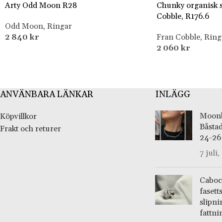
Arty Odd Moon R28
Chunky organisk s
Cobble, R176.6
Odd Moon
,
Ringar
2 840
kr
Fran Cobble
,
Ring
2 060
kr
ANVÄNBARA LÄNKAR
INLÄGG
Moonb
Köpvillkor
Båsta
Frakt och returer
24-26 
7 juli
Caboc
fasett
slipn
fattn