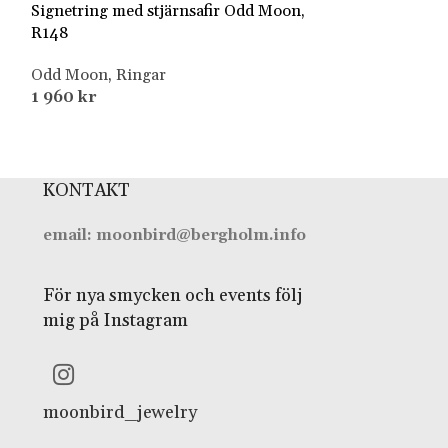
Signetring med stjärnsafir Odd Moon,
Silverring med 
R148
R104
Odd Moon
,
Ringar
Sincerely Jaak
,
1 960
kr
2 660
kr
KONTAKT
email: moonbird@bergholm.info
För nya smycken och events följ
mig på Instagram
moonbird_jewelry