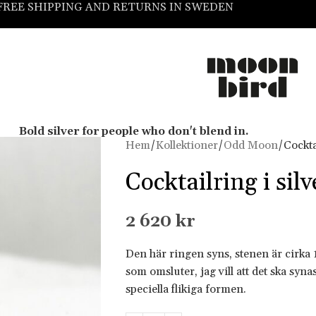
FREE SHIPPING AND RETURNS IN SWEDEN
Bold silver for people who don't blend in.
Hem
Kollektioner
Odd Moon
Cockta
Cocktailring i si
2 620
kr
Den här ringen syns, stenen är cirk
som omsluter, jag vill att det ska syn
speciella flikiga formen.