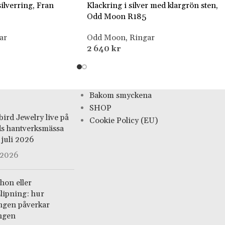
ilverring, Fran
Klackring i silver med klargrön sten,
Odd Moon R185
ar
Odd Moon
,
Ringar
2 640
kr
Bakom smyckena
SHOP
ird Jewelry live på
Cookie Policy (EU)
ds hantverksmässa
juli 2026
, 2026
hon eller
slipning: hur
ingen påverkar
ingen