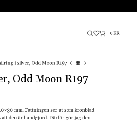
0
KR
ilring i silver, Odd Moon R197
lver, Odd Moon R197
a 10×30 mm. Fattningen ser ut som kronblad
as att den är handgjord. Därför gör jag den