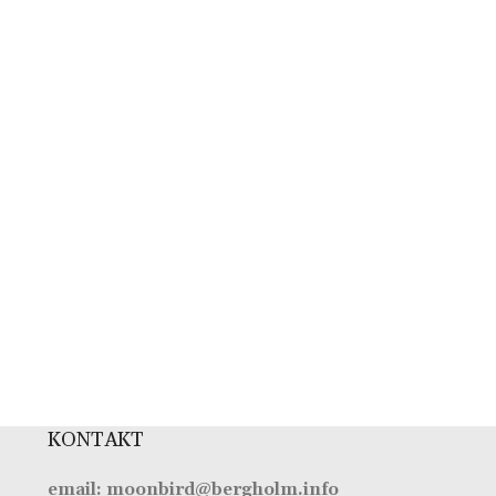
KONTAKT
email: moonbird@bergholm.info