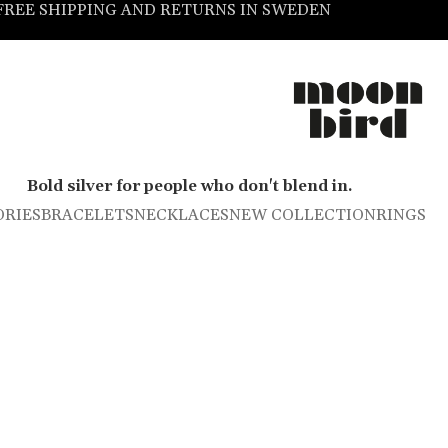
FREE SHIPPING AND RETURNS IN SWEDEN
Bold silver for people who don't blend in.
ORIES
BRACELETS
NECKLACES
NEW COLLECTION
RINGS