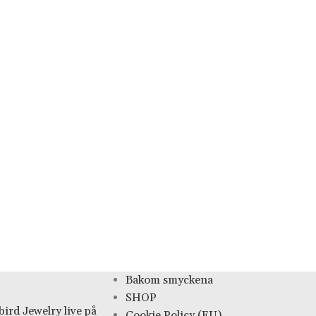
Bakom smyckena
SHOP
ird Jewelry live på
Cookie Policy (EU)